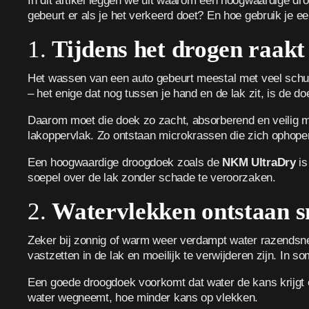
In dit artikel leggen we uit waarom een hoogwaardige d
gebeurt er als je het verkeerd doet? En hoe gebruik je e
1.
Tijdens het drogen raakt 
Het wassen van een auto gebeurt meestal met veel schuim
– het enige dat nog tussen je hand en de lak zit, is de do
Daarom moet die doek zo zacht, absorberend en veilig moge
lakoppervlak. Zo ontstaan microkrassen die zich ophopen 
Een hoogwaardige droogdoek zoals de
NKM UltraDry
is
soepel over de lak zonder schade te veroorzaken.
2.
Watervlekken ontstaan sn
Zeker bij zonnig of warm weer verdampt water razendsnel.
vastzetten in de lak en moeilijk te verwijderen zijn. In 
Een goede droogdoek voorkomt dat water de kans krijgt o
water wegneemt, hoe minder kans op vlekken.