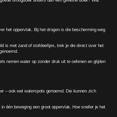
een goede droogdoek anders dan een gewone doek? Wat
ver het oppervlak. Bij het drogen is die bescherming weg
 is met zand of stofdeeltjes, trek je die direct over het
s genoemd.
s nemen water op zonder druk uit te oefenen en glijden
water – ook wel waterspots genoemd. Die kunnen zich
in één beweging een groot oppervlak. Hoe sneller je het