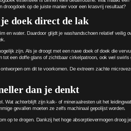
roogdoek essentieel is binnen elke detailroutine. Wat maakt 
en droogdoek op de juiste manier voor een krasvrij resultaat?
je doek direct de lak
 en water. Daardoor glijdt je washandschoen relatief veilig o
ek.
lijk zijn. Als je droogt met een ruwe doek of doek die vervuild
tot een doffe glans of zichtbaar cirkelpatroon, ook wel swirl
 ontworpen om dit te voorkomen. De extreem zachte microvezel
eller dan je denkt
 Wat achterblijft zijn kalk- of mineraalresten uit het leiding
sommige gevallen moeten ze zelfs machinaal gepolijst worden.
m op te drogen. Dankzij het hoge absorptievermogen droog je 