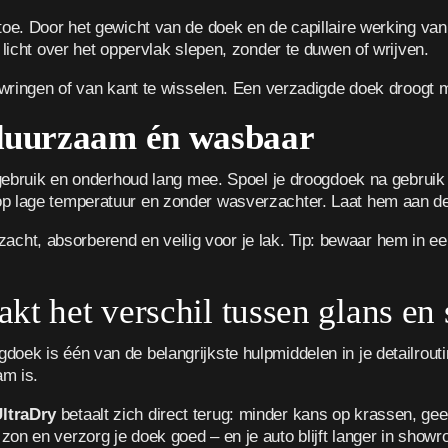
 toe. Door het gewicht van de doek en de capillaire werking v
 licht over het oppervlak slepen, zonder te duwen of wrijven.
e wringen of van kant te wisselen. Een verzadigde doek droogt 
 duurzaam én wasbaar
d gebruik en onderhoud lang mee. Spoel je droogdoek na gebruik 
p lage temperatuur en zonder wasverzachter. Laat hem aan de 
ij zacht, absorberend en veilig voor je lak. Tip: bewaar hem in 
akt het verschil tussen glans en
oek is één van de belangrijkste hulpmiddelen in je detailrouti
am is.
ltraDry
betaalt zich direct terug: minder kans op krassen, gee
on en verzorg je doek goed – en je auto blijft langer in showr