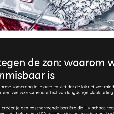
tegen de zon: waarom w
nmisbaar is
rme zomerdag in je auto en ziet dat de lak nét wat minder g
aar een veelvoorkomend effect van langdurige blootstelling
en creëer je een beschermende barrière die UV-schade teg
les over het belang van UV-bescherming en de drie meest g