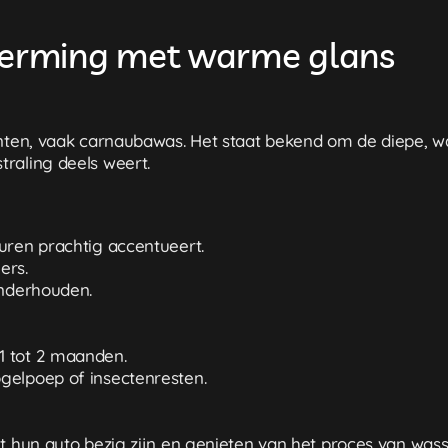
cherming met warme glans
ënten, vaak carnaubawas. Het staat bekend om de diepe, w
raling deels weert.
uren prachtig accentueert.
ers.
onderhouden.
1 tot 2 maanden.
gelpoep of insectenresten.
et hun auto bezig zijn en genieten van het proces van was