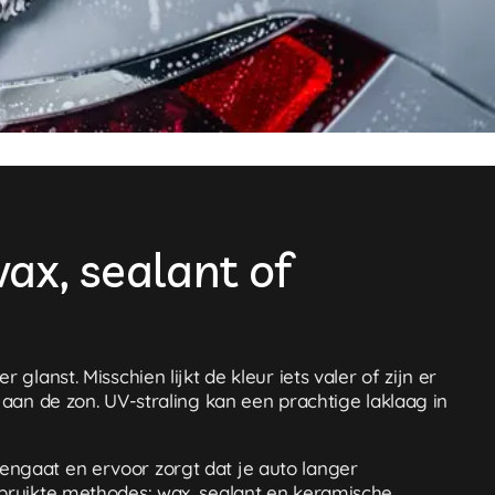
ax, sealant of
lanst. Misschien lijkt de kleur iets valer of zijn er
 aan de zon. UV-straling kan een prachtige laklaag in
engaat en ervoor zorgt dat je auto langer
ebruikte methodes: wax, sealant en keramische