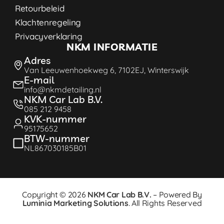
Retourbeleid
Klachtenregeling
Privacyverklaring
NKM INFORMATIE
Adres
Van Leeuwenhoekweg 6, 7102EJ, Winterswijk
E-mail
info@nkmdetailing.nl
NKM Car Lab B.V.
085 212 9458
KVK-nummer
95175652
BTW-nummer
NL867030185B01
Copyright © 2026
NKM Car Lab B.V.
– Powered By
Luminia Marketing Solutions
. All Rights Reserved