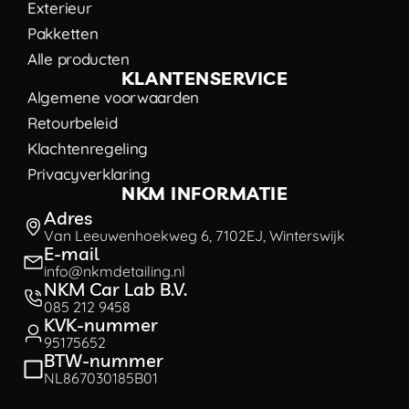
Exterieur
Pakketten
Alle producten
KLANTENSERVICE
Algemene voorwaarden
Retourbeleid
Klachtenregeling
Privacyverklaring
NKM INFORMATIE
Adres
Van Leeuwenhoekweg 6, 7102EJ, Winterswijk
E-mail
info@nkmdetailing.nl
NKM Car Lab B.V.
085 212 9458
KVK-nummer
95175652
BTW-nummer
NL867030185B01