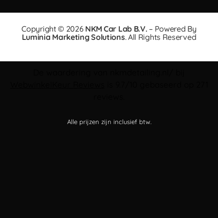
Copyright © 2026
NKM Car Lab B.V.
– Powered By
Luminia Marketing Solutions
. All Rights Reserved
De waardering van nkmdetailing.nl/ bij
WebwinkelKeur Reviews
is 9.7/10 gebaseerd op 271
reviews.
Alle prijzen zijn inclusief btw.