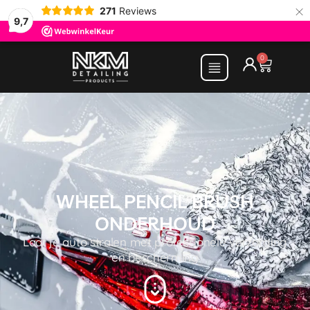
×
271
Reviews
9,7
0
WHEEL PENCIL BRUSH
ONDERHOUD
Laat je auto stralen met professionele verzorging
en bescherming