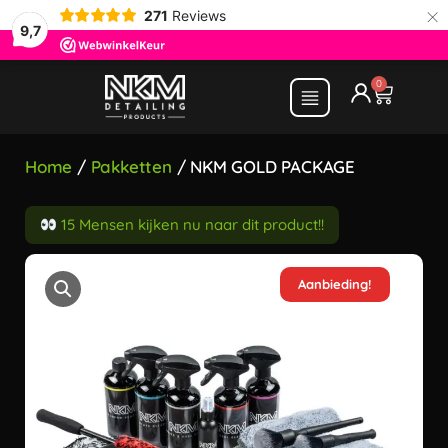
×
271
Reviews
9,7
0
Home
/
Pakketten
/ NKM GOLD PACKAGE
15 Mensen kijken nu naar dit product!!
Aanbieding!