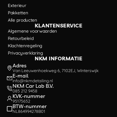
Exterieur
Pakketten
Alle producten
KLANTENSERVICE
Algemene voorwaarden
Retourbeleid
Klachtenregeling
Privacyverklaring
NKM INFORMATIE
Adres
Van Leeuwenhoekweg 6, 7102EJ, Winterswijk
E-mail
info@nkmdetailing.nl
NKM Car Lab B.V.
085 212 9458
KVK-nummer
95175652
BTW-nummer
NL864994278B01