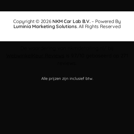
Copyright © 2026
NKM Car Lab B.V.
– Powered By
Luminia Marketing Solutions
. All Rights Reserved
De waardering van nkmdetailing.nl/ bij
WebwinkelKeur Reviews
is 9.7/10 gebaseerd op 271
reviews.
Alle prijzen zijn inclusief btw.