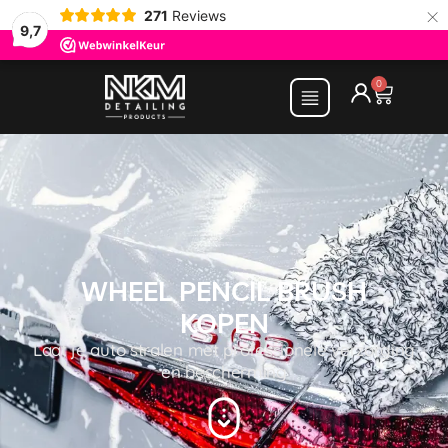
×
271
Reviews
9,7
0
WHEEL PENCIL BRUSH
KOPEN
Laat je auto stralen met professionele verzorging
en bescherming