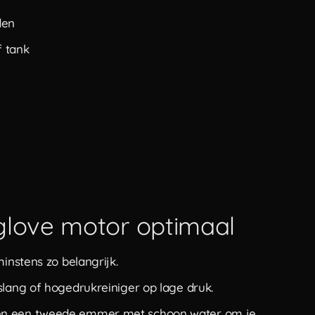
den
f tank
glove motor optimaal
instens zo belangrijk.
nslang of hogedrukreiniger op lage druk.
en een tweede emmer met schoon water om je