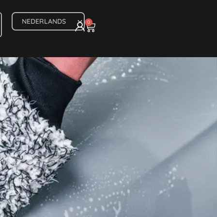
0
rming