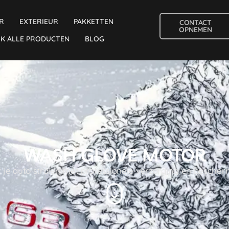
R
EXTERIEUR
PAKKETTEN
CONTACT
OPNEMEN
JK ALLE PRODUCTEN
BLOG
WASH GLOVE MOTOR
 je auto stralen met professionele verzorging en besche