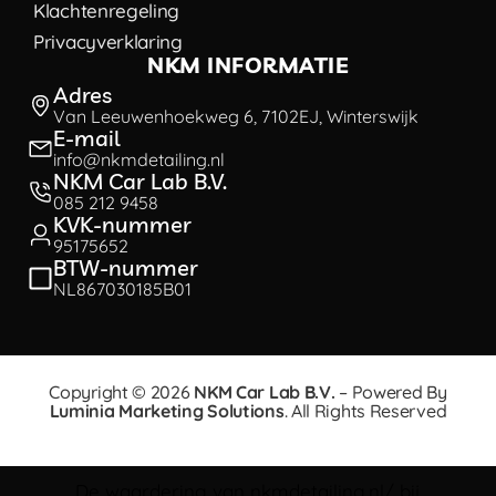
Klachtenregeling
Privacyverklaring
NKM INFORMATIE
Adres
Van Leeuwenhoekweg 6, 7102EJ, Winterswijk
E-mail
info@nkmdetailing.nl
NKM Car Lab B.V.
085 212 9458
KVK-nummer
95175652
BTW-nummer
NL867030185B01
Copyright © 2026
NKM Car Lab B.V.
– Powered By
Luminia Marketing Solutions
. All Rights Reserved
De waardering van nkmdetailing.nl/ bij