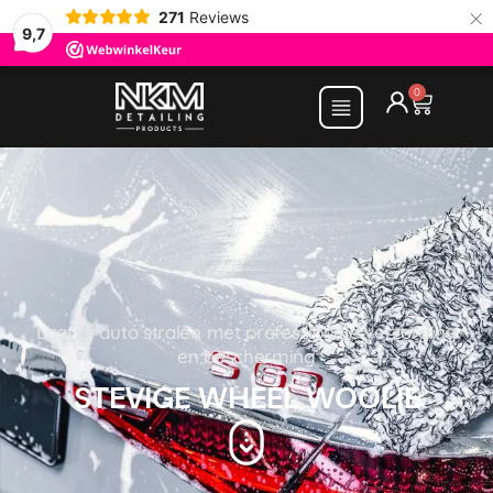
×
271
Reviews
9,7
0
Laat je auto stralen met professionele verzorging
en bescherming
STEVIGE WHEEL WOOLIE