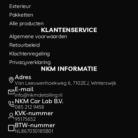
Exterieur
Pakketten
Alle producten
KLANTENSERVICE
Algemene voorwaarden
Retourbeleid
Klachtenregeling
Privacyverklaring
NKM INFORMATIE
Adres
Van Leeuwenhoekweg 6, 7102EJ, Winterswijk
E-mail
info@nkmdetailing.nl
NKM Car Lab B.V.
085 212 9458
KVK-nummer
95175652
BTW-nummer
NL867030185B01