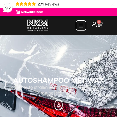
×
271
Reviews
9,7
0
AUTOSHAMPOO MET WAX
Laat je auto stralen met professionele verzorging
en bescherming