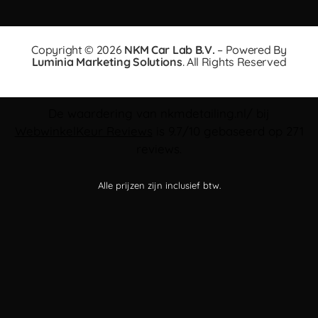
Copyright © 2026
NKM Car Lab B.V.
– Powered By
Luminia Marketing Solutions
. All Rights Reserved
De waardering van nkmdetailing.nl/ bij
WebwinkelKeur Reviews
is 9.7/10 gebaseerd op 271
reviews.
Alle prijzen zijn inclusief btw.