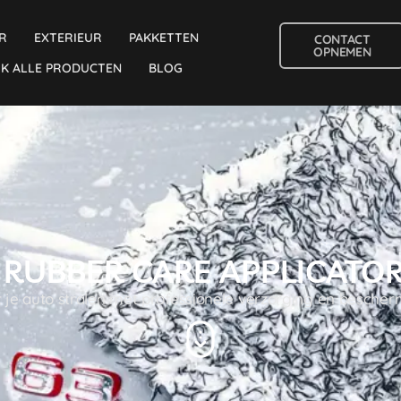
R
EXTERIEUR
PAKKETTEN
CONTACT
OPNEMEN
JK ALLE PRODUCTEN
BLOG
 RUBBER CARE APPLICATO
 je auto stralen met professionele verzorging en besche