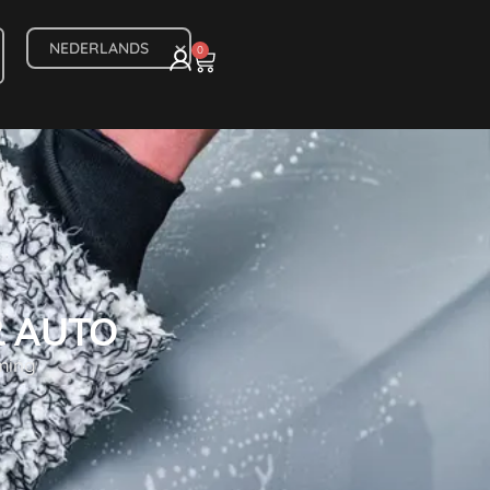
0
R AUTO
rming