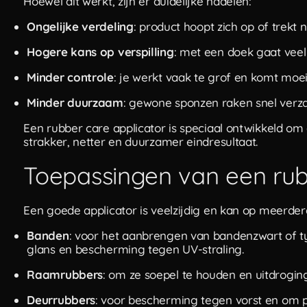
Hoewel dit werkt, zijn er duidelijke nadelen:
Ongelijke verdeling
: product hoopt zich op of trekt n
Hogere kans op verspilling
: met een doek gaat veel
Minder controle
: je werkt vaak te grof en komt moei
Minder duurzaam
: gewone sponzen raken snel verzad
Een rubber care applicator is speciaal ontwikkeld o
strakker, netter en duurzamer eindresultaat.
Toepassingen van een rub
Een goede applicator is veelzijdig en kan op meerde
Banden
: voor het aanbrengen van bandenzwart of ty
glans en bescherming tegen UV-straling.
Raamrubbers
: om ze soepel te houden en uitdrogin
Deurrubbers
: voor bescherming tegen vorst en om 