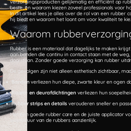
verzorgingsproducten gelijkmatig en efficiënt op rub
beste, en waarom kiezen zoveel professionals voor h
In dit artikel lees je alles over de rol van een rubber
hij biedt en waarom het loont om voor kwaliteit te kie
Waarom rubberverzorging 
Rubber is een materiaal dat dagelijks te maken krijgt
aan banden die continu in contact staan met de weg,
doorstaan. Zonder goede verzorging kan rubber uitdr
De gevolgen zijn niet alleen esthetisch zichtbaar, m
Banden
verliezen hun diepe, zwarte kleur en ogen do
Raam- en deurafdichtingen
verliezen hun soepelhei
Rubber strips en details
verouderen sneller en passe
Met een goede rubber care en de juiste applicator v
levensduur van de rubbers aanzienlijk.