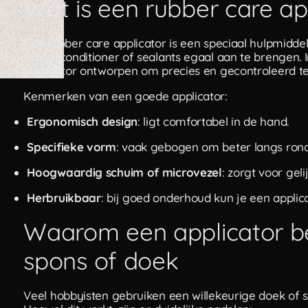
Wat is een rubber care ap
Een rubber care applicator is een speciaal hulpmidd
rubberconditioner of sealants egaal aan te brengen. 
applicator ontworpen om precies en gecontroleerd t
Kenmerken van een goede applicator:
Ergonomisch design
: ligt comfortabel in de hand.
Specifieke vorm
: vaak gebogen om beter langs ron
Hoogwaardig schuim of microvezel
: zorgt voor gel
Herbruikbaar
: bij goed onderhoud kun je een applic
Waarom een applicator b
spons of doek
Veel hobbyisten gebruiken een willekeurige doek of