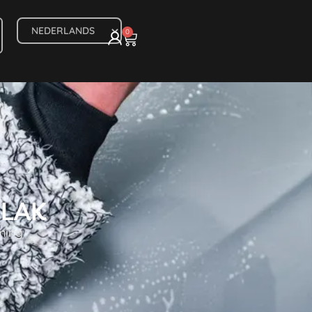
0
LAK
rming