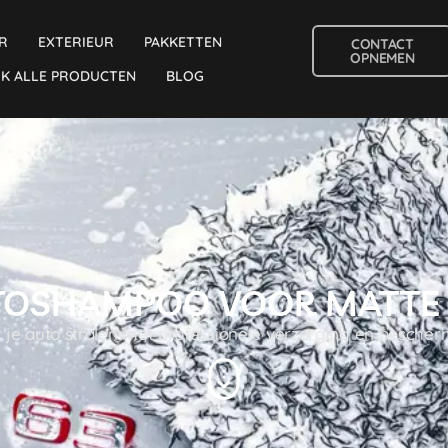
R
EXTERIEUR
PAKKETTEN
CONTACT
OPNEMEN
JK ALLE PRODUCTEN
BLOG
TOSHAMPOO VOOR MATTE 
 je auto stralen met professionele verzorging en besche