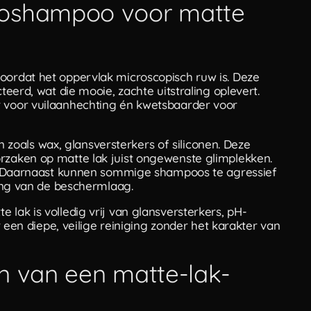
toshampoo voor matte
oordat het oppervlak microscopisch ruw is. Deze
teerd, wat die mooie, zachte uitstraling oplevert.
r voor vuilaanhechting én kwetsbaarder voor
oals wax, glansversterkers of siliconen. Deze
orzaken op matte lak juist ongewenste glimplekken.
ing. Daarnaast kunnen sommige shampoos te agressief
sting van de beschermlaag.
 lak is volledig vrij van glansversterkers, pH-
or een diepe, veilige reiniging zonder het karakter van
n van een matte-lak-