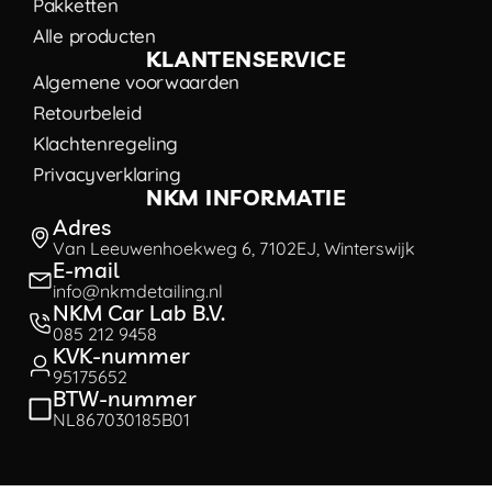
Pakketten
Alle producten
KLANTENSERVICE
Algemene voorwaarden
Retourbeleid
Klachtenregeling
Privacyverklaring
NKM INFORMATIE
Adres
Van Leeuwenhoekweg 6, 7102EJ, Winterswijk
E-mail
info@nkmdetailing.nl
NKM Car Lab B.V.
085 212 9458
KVK-nummer
95175652
BTW-nummer
NL867030185B01