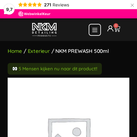
×
271
Reviews
9,7
0
Home
/
Exterieur
/ NKM PREWASH 500ml
5 Mensen kijken nu naar dit product!!