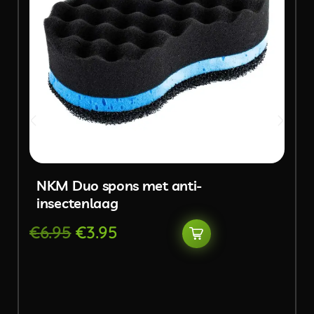
NKM Duo spons met anti-
insectenlaag
€
6.95
€
3.95