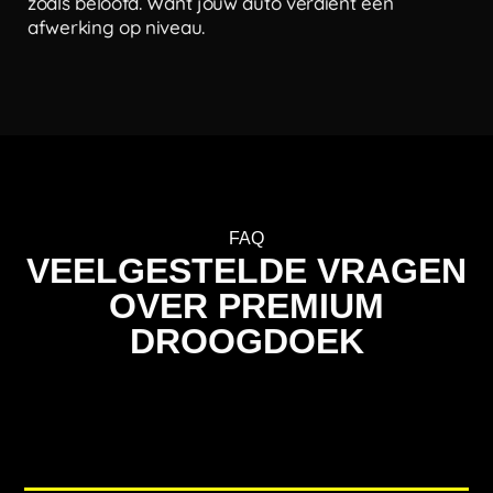
zoals beloofd. Want jouw auto verdient een
afwerking op niveau.
FAQ
VEELGESTELDE VRAGEN
OVER PREMIUM
DROOGDOEK
Een premium droogdoek zorgt voor een veilig,
streeploos resultaat. Ontdek waarom de Hybrid
Microvezel Droogdoek van NKM het verschil
maakt bij elke wasbeurt.