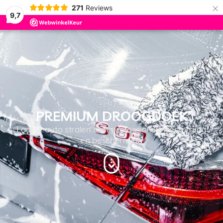
×
271
Reviews
9,7
PREMIUM DROOGDOEK
Laat je auto stralen met professionele verzorging
en bescherming