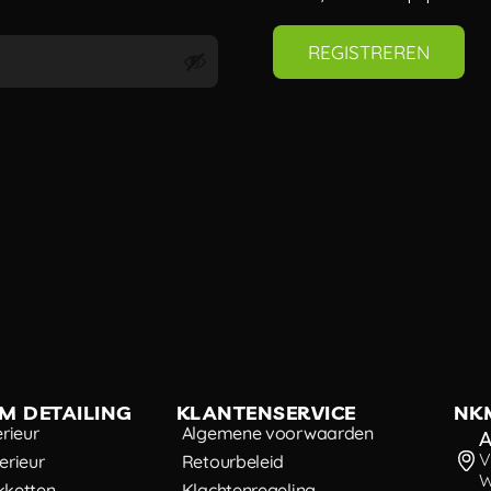
REGISTREREN
M DETAILING
KLANTENSERVICE
NK
erieur
Algemene voorwaarden
A
V
erieur
Retourbeleid
W
kketten
Klachtenregeling