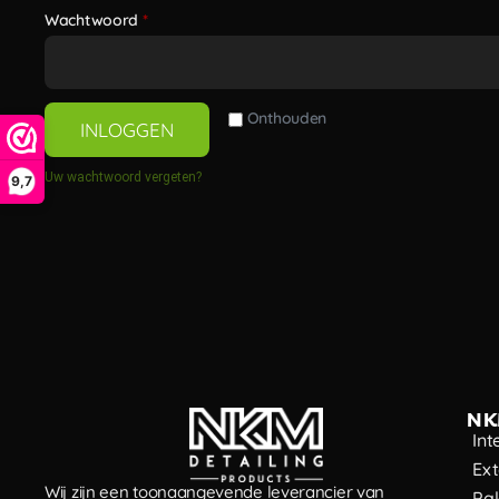
Wachtwoord
*
Onthouden
INLOGGEN
Uw wachtwoord vergeten?
9,7
NK
Int
Ext
Wij zijn een toonaangevende leverancier van
Pa