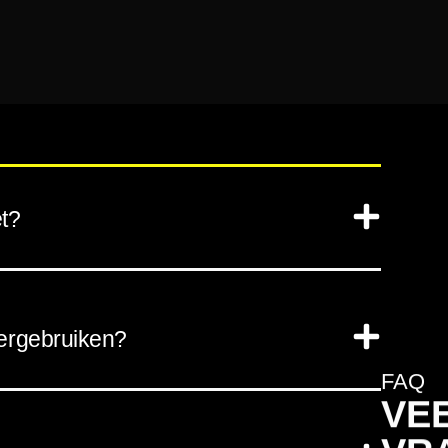
et?
ergebruiken?
FAQ
VE