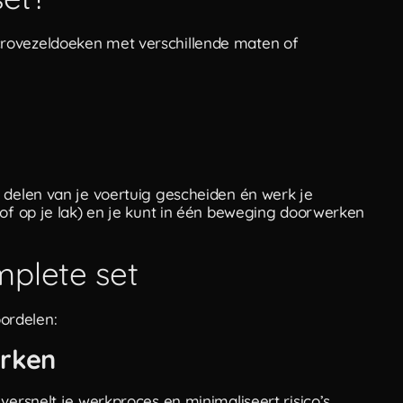
crovezeldoeken met verschillende maten of
 delen van je voertuig gescheiden én werk je
tof op je lak) en je kunt in één beweging doorwerken
plete set
ordelen:
erken
versnelt je werkproces en minimaliseert risico’s.