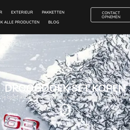
R
EXTERIEUR
PAKKETTEN
CONTACT
OPNEMEN
JK ALLE PRODUCTEN
BLOG
DROOGDOEK SET KOPEN
 je auto stralen met professionele verzorging en besche