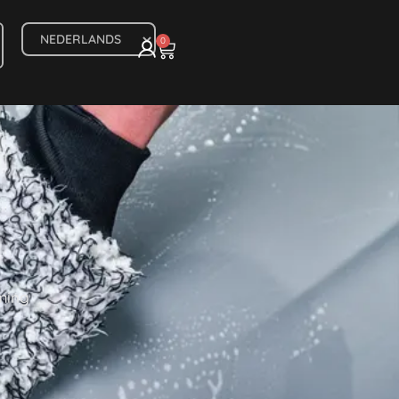
0
rming