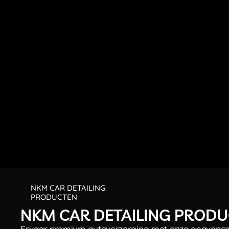
Wil je een droogdoek cadeau geven? Lees hier 
dat origineel verpakt, aan wie het geschikt is e
waarom NKM’s droogdoek perfect is als praktis
geschenk.
NKM CAR DETAILING
PRODUCTEN
NKM CAR DETAILING PROD
Ervaar premium autoverzorging met onze geavance