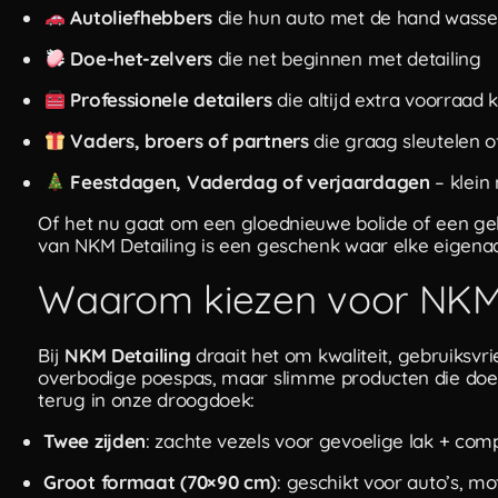
Autoliefhebbers
die hun auto met de hand wass
Doe-het-zelvers
die net beginnen met detailing
Professionele detailers
die altijd extra voorraad
Vaders, broers of partners
die graag sleutelen o
Feestdagen, Vaderdag of verjaardagen
– klein 
Of het nu gaat om een gloednieuwe bolide of een gel
van NKM Detailing is een geschenk waar elke eigenaar
Waarom kiezen voor NKM 
Bij
NKM Detailing
draait het om kwaliteit, gebruiksvr
overbodige poespas, maar slimme producten die doen 
terug in onze droogdoek:
Twee zijden
: zachte vezels voor gevoelige lak + co
Groot formaat (70×90 cm)
: geschikt voor auto’s, m