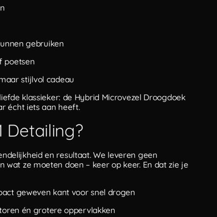
en
 kunnen gebruiken
f poetsen
maar stijlvol cadeau
iefde klassieker: de Hybrid Microvezel Droogdoek
 écht iets aan heeft.
Detailing?
iendelijkheid en resultaat. We leveren geen
wat ze moeten doen – keer op keer. En dat zie je
mpact geweven kant voor snel drogen
otoren én grotere oppervlakken