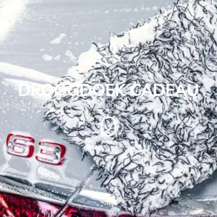
DROOGDOEK CADEAU
 je auto stralen met professionele verzorging en besche